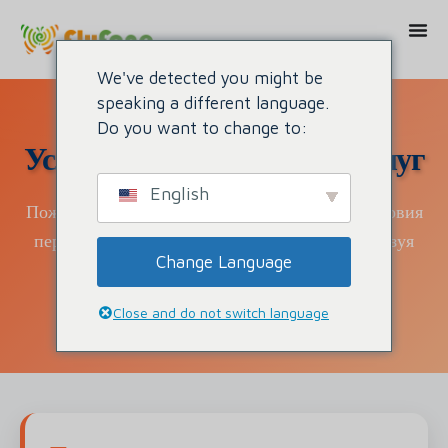
We've detected you might be
speaking a different language.
Do you want to change to:
Условия предоставления услуг
English
Пожалуйста, внимательно прочитайте эти условия
перед использованием услуг FlyFone. Используя
Change Language
нашу платформу, вы соглашаетесь с этими
условиями и положениями.
Close and do not switch language