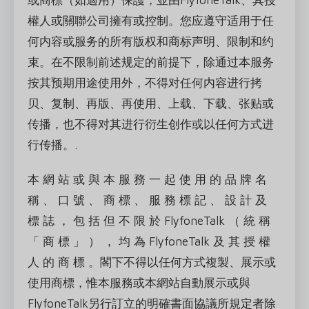
或商標（如適用）保護，並由FlyfoneTalk、其授
權人或關聯公司擁有或控制。您应遵守适用于任
何内容或服务的所有版权和商标声明、限制和约
束。在不限制前述规定的前提下，除通过本服务
按其预期用途使用外，不得对任何内容进行拷
贝、复制、再版、再使用、上载、下载、张贴或
传播，也不得对其进行衍生创作或以任何方式进
行传播。.
本 網 站 或 與 本 服 務 一 起 使 用 的 品 牌 名
稱 、 口 號 、 商 標 、 服 務 標 記 、 設 計 及
標 誌 ， 包 括 但 不 限 於 FlyfoneTalk （ 統 稱
「 商 標 」 ） ， 均 為 FlyfoneTalk 及 其 授 權
人 的 商 標 。閣下不得以任何方式複製、展示或
使用商標，惟本服務或本網站自動展示或與
FlyfoneTalk另行訂立的明確書面協議所規定者除