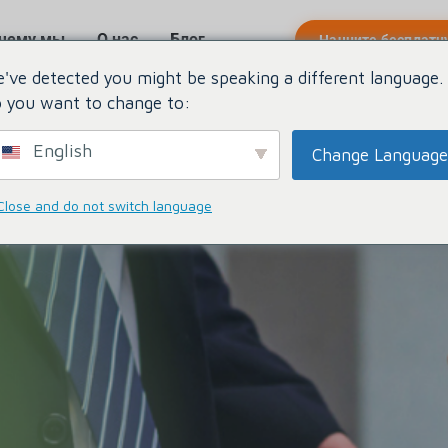
чему мы
О нас
Блог
Начните бесплатн
've detected you might be speaking a different language.
тесь с нами
 you want to change to:
English
Change Language
Close and do not switch language