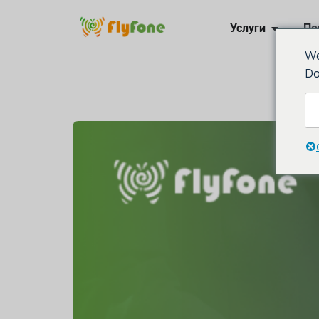
Услуги
По
We
Свяжи
Do