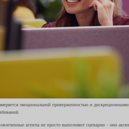
измеряется эмоциональной приверженностью и дискреционными
ебований.
овлеченные агенты не просто выполняют сценарии - они акти