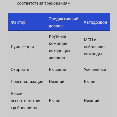
соответствия требованиям.
Предиктивный
Фактор
Автодозвон
дозвон
Крупные
МСП и
команды
Лучшее для
небольшие
исходящих
команды
звонков
Скорость
Высокий
Умеренный
Персонализация
Нижний
Выше
Риски
несоответствия
Выше
Нижний
требованиям