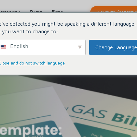
чему мы
О нас
Блог
Начните бесплатн
've detected you might be speaking a different language.
тесь с нами
 you want to change to:
English
Change Language
Close and do not switch language