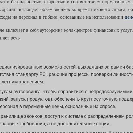
рат и безопасностью, скоростью и соответствием нормативным
сорсинг поглощает объем звонков во время пикового спроса, о
сходы на персонал в гибкие, основанные на использовании
цен
еле включает в себя аутсорсинг колл-центров финансовых услуг,
идет речь.
пециализированных возможностей, выходящих за рамки ба
тствия стандарту PCI, рабочие процессы проверки личнос
голетним хранением.
угам аутсорсинга, чтобы справиться с непредсказуемыми
зий, запуск продуктов), обеспечить круглосуточную поддер
ерсонал в переменные цены, основанные на спросе.
ранилище звонков, доступ к системе с распределением ро
базовые требования, а не дополнительные опции.