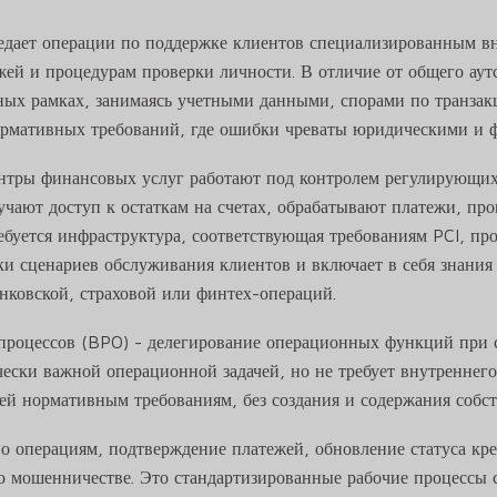
редает операции по поддержке клиентов специализированным 
жей и процедурам проверки личности. В отличие от общего аут
ных рамках, занимаясь учетными данными, спорами по транзак
ормативных требований, где ошибки чреваты юридическими и 
ентры финансовых услуг работают под контролем регулирующих 
чают доступ к остаткам на счетах, обрабатывают платежи, пр
ебуется инфраструктура, соответствующая требованиям PCI, п
и сценариев обслуживания клиентов и включает в себя знания
нковской, страховой или финтех-операций.
-процессов (BPO) - делегирование операционных функций при 
ески важной операционной задачей, но не требует внутреннего
й нормативным требованиям, без создания и содержания собст
по операциям, подтверждение платежей, обновление статуса кр
о мошенничестве. Это стандартизированные рабочие процессы 