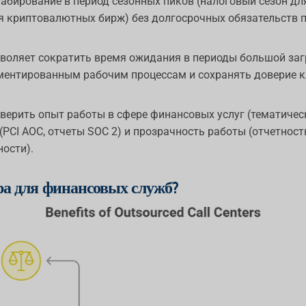
абирование в период сезонных пиков (налоговый сезон для
я криптовалютных бирж) без долгосрочных обязательств по
зволяет сократить время ожидания в периоды большой заг
ментированным рабочим процессам и сохранять доверие кл
ерить опыт работы в сфере финансовых услуг (тематическ
PCI AOC, отчеты SOC 2) и прозрачность работы (отчетност
ости).
ра для финансовых служб?