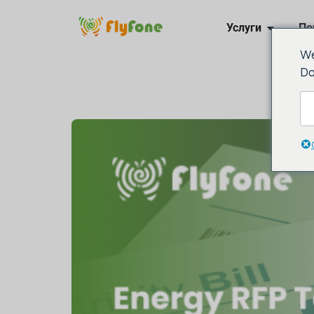
Услуги
По
We
Свяжи
Do