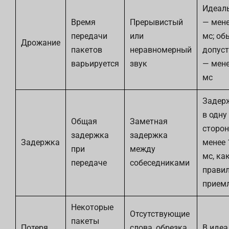
Идеал
Время
Прерывистый
— мене
передачи
или
мс; об
Дрожание
пакетов
неравномерный
допус
варьируется
звук
— мене
мс
Задер
в одну
Общая
Заметная
сторон
задержка
задержка
Задержка
менее 
при
между
мс, ка
передаче
собеседниками
правил
прием
Некоторые
Отсутствующие
пакеты
Потеря
слова, обрезка,
В идеа