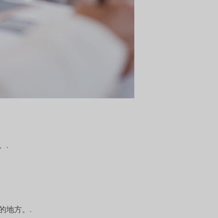
。.
靠的地方。.