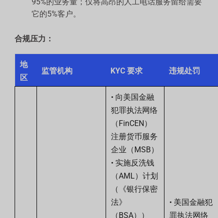
95%的业务量；仅将高昂的人工电话服务留给需要
它的5%客户。
合规压力：
地
监管机构
KYC 要求
违规处罚
区
• 向美国金融
犯罪执法网络
（FinCEN）
注册货币服务
企业（MSB）
• 实施反洗钱
（AML）计划
（《银行保密
法》
• 美国金融犯
（BSA））
罪执法网络