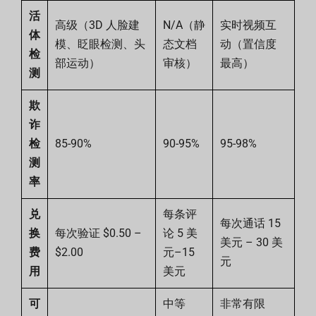
活
高级（3D 人脸建
N/A（静
实时视频互
体
模、眨眼检测、头
态文档
动（置信度
检
部运动）
审核）
最高）
测
欺
诈
检
85-90%
90-95%
95-98%
测
率
兑
每条评
每次通话 15
换
每次验证 $0.50 –
论 5 美
美元 – 30 美
费
$2.00
元–15
元
用
美元
可
中等
非常有限