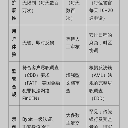
扩
无限制（每天数百
（每天
（每位警官
展
万次）
数百
每天 10–20
性
次）
通电话）
用
安排日程的
户
等待人
无缝、即时反馈
麻烦，时区
体
工审核
协调
验
符合客户尽职调查
根据反洗钱
监
（CDD）要求
增强型
（AML）法
管
（FATF、美国金融
文档审
规的完整尽
合
犯罪执法网络
查
职调查
规
FinCEN）
（EDD）
罕见；传统
大多数
示
Bybit 一级认证、
银行及受监
主流交
例
币安身份验证、
管的、进军