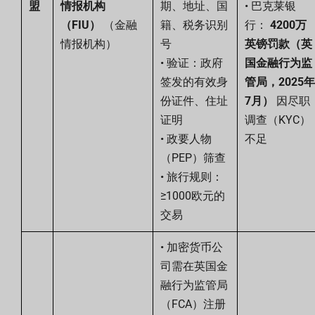
盟
情报机构
期、地址、国
• 巴克莱银
（FIU）
（金融
籍、税务识别
行：
4200万
情报机构）
号
英镑罚款（英
• 验证：政府
国金融行为监
签发的有效身
管局，2025年
份证件、住址
7月）
因尽职
证明
调查（KYC）
• 政要人物
不足
（PEP）筛查
• 旅行规则：
≥1000欧元的
交易
• 加密货币公
司需在英国金
融行为监管局
（FCA）注册