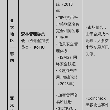
统（2018
年）
• 加密货币账
亚
户关联至名称
太
• 市场整合：
完全相同的银
地
森林管理委员
由于合规成本
行账户
区
会
（金融监管委
高昂，大多数
• 信息安全管
——
员会）
KoFIU
小型交易所已
理体系
韩
关停。
（ISMS）网
国
络安全认证
•《虚拟资产
用户保护法》
（2023年）
• 加密货币交
亚
• Coincheck
易所注册
太
黑客攻击事件
• 标准KYC：