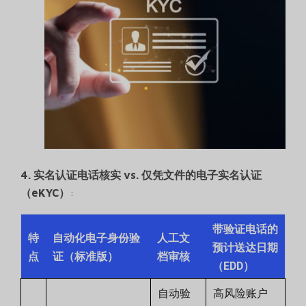
4. 实名认证电话核实 vs. 仅凭文件的电子实名认证
（eKYC）
:
带验证电话的
特
自动化电子身份验
人工文
预计送达日期
点
证（标准版）
档审核
（EDD）
自动验
高风险账户