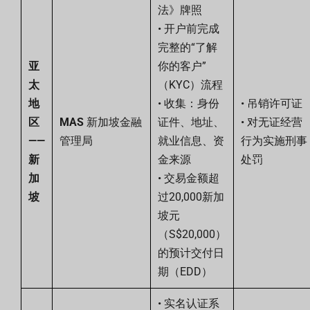
法》牌照
• 开户前完成
完整的“了解
亚
你的客户”
太
（KYC）流程
地
• 收集：身份
• 吊销许可证
区
MAS
新加坡金融
证件、地址、
• 对无证经营
——
管理局
就业信息、资
行为实施刑事
新
金来源
处罚
加
• 交易金额超
坡
过20,000新加
坡元
（S$20,000）
的预计交付日
期（EDD）
• 实名认证系