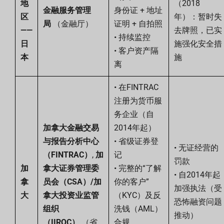
地
（2018
金融服务管理
身份证 + 地址
区
年）：暂时失
局
（金融厅）
证明 + 自拍照
——
去牌照，已实
• 持续监控
日
施强化安全措
• 客户资产隔
本
施
离
• 在FINTRAC
注册为货币服
务企业（自
加拿大金融交易
2014年起）
与报告分析中心
• 省级证券登
• 无证经营的
（FINTRAC）
,
加
记
罚款
加
拿大证券管理委
• 完整的“了解
• 自2014年起
拿
员会（CSA）/加
你的客户”
加强执法（受
大
拿大投资业监管
（KYC）及反
恐怖融资问题
组织
洗钱（AML）
推动）
（IIROC）
（省
合规