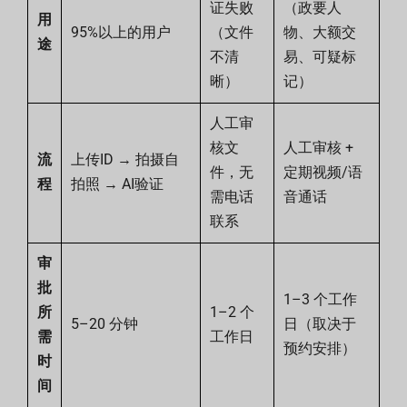
证失败
（政要人
用
95%以上的用户
（文件
物、大额交
途
不清
易、可疑标
晰）
记）
人工审
核文
人工审核 +
流
上传ID → 拍摄自
件，无
定期视频/语
程
拍照 → AI验证
需电话
音通话
联系
审
批
1–3 个工作
所
1–2 个
5–20 分钟
日（取决于
需
工作日
预约安排）
时
间