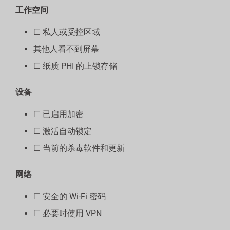
工作空间
☐ 私人或受控区域
其他人看不到屏幕
☐ 纸质 PHI 的上锁存储
设备
☐ 已启用加密
☐ 激活自动锁定
☐ 当前的杀毒软件和更新
网络
☐ 安全的 Wi-Fi 密码
☐ 必要时使用 VPN