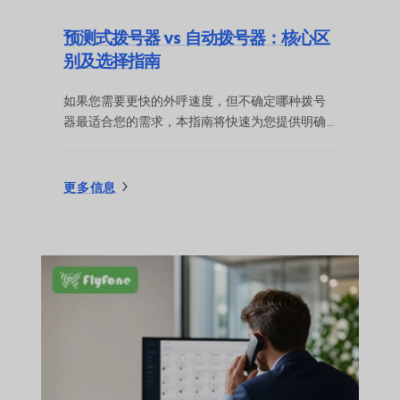
预测式拨号器 vs 自动拨号器：核心区
别及选择指南
如果您需要更快的外呼速度，但不确定哪种拨号
器最适合您的需求，本指南将快速为您提供明确
的答案。我将用通俗易懂的语言，为您对比预测
式拨号器（predictive dialer）与自动拨号器
（auto dialer），内容涵盖二者的工作原理、各自
更多信息
最适用的场景、在呼叫量、个性化程度及TCPA合
规性等方面的权衡取舍，并提供一个简单实用的
决策框架，助您轻松做出选择……