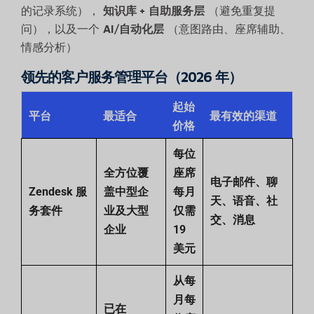
的记录系统），
知识库 + 自助服务层
（避免重复提
问），以及一个
AI/自动化层
（意图路由、座席辅助、
情感分析）
领先的客户服务管理平台（2026 年）
起始
平台
最适合
最有效的渠道
价格
每位
全方位覆
座席
电子邮件、聊
Zendesk 服
盖中型企
每月
天、语音、社
务套件
业及大型
仅需
交、消息
企业
19
美元
从每
月每
已在