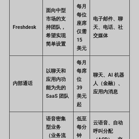
每月
面向中型
每位
市场的支
电子邮件、聊
座席
Freshdesk
持团队，
天、电话、社
仅需
希望实现
交媒体
15
简单设置
美元
每月
以聊天和
每席
聊天、AI 机器
应用内功
位
内部通话
人（金融）、
能为先的
39
应用内消息
SaaS 团队
美元
起
语音密集
低至
云语音、自动
型业务
每分
呼叫分配
（业务流
钟