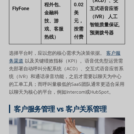
（ACD）、交
程外包、
0.02
FlyFone
互式语音应答
金融科
美
（IVR）
人工
技、游
元，
智能质量保证
,
戏、客服
按需
预测拨号器
热线）
付费
选择平台时，应以您的核心需求为决策依据。
客户服
务渠道
以及关键绩效指标（KPI）。语音优先型运营需
先部署自动呼叫分配系统（ACD）、交互式语音应答系
统（IVR）和通话录音功能，之后才需要以聊天为中心
的工单工具；而呼叫量极低的SaaS团队通常更适合采用
以聊天为核心的平台，例如Intercom或HubSpot。
客户服务管理 vs 客户关系管理