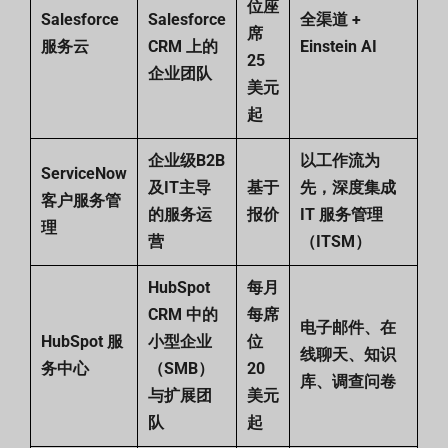
位座
Salesforce
Salesforce
全渠道 +
席
服务云
CRM 上的
Einstein AI
25
企业团队
美元
起
企业级B2B
以工作流为
ServiceNow
及IT主导
基于
先，深度集成
客户服务管
的服务运
报价
IT 服务管理
理
营
（ITSM）
HubSpot
每月
CRM 中的
每席
电子邮件、在
HubSpot 服
小型企业
位
线聊天、知识
务中心
（SMB）
20
库、调查问卷
与扩展团
美元
队
起